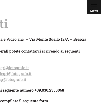
Menu
ti
ia e Video snc. – Via Monte Suello 12/A – Brescia
erali potete contattarci scrivendo ai seguenti
egri@fotografo.it
llegri@fotografo.it
g@fotografo.it
ai seguente numero +39.030.2385068
 compilare il seguente form.